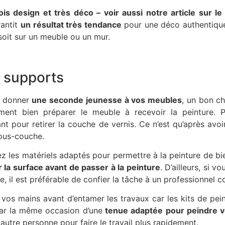
fois design et très déco – voir aussi notre article sur l
rantit
un résultat très tendance
pour une déco authentique.
 soit sur un meuble ou un mur.
s supports
de donner
une seconde jeunesse à vos meubles
, un bon ch
rement bien préparer le meuble à recevoir la peinture.
t pour retirer la couche de vernis. Ce n’est qu’après avo
sous-couche.
ez les matériels adaptés pour permettre à la peinture de b
 la surface avant de passer à la peinture
. D’ailleurs, si 
e, il est préférable de confier la tâche à un professionne
 vos mains avant d’entamer les travaux car les kits de pei
ar la même occasion d’une
tenue adaptée pour peindre v
 autre personne pour faire le travail plus rapidement.