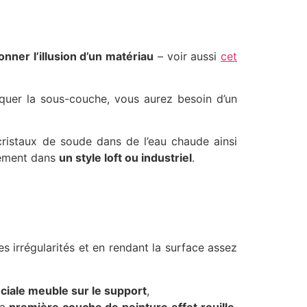
nner l’illusion d’un matériau
– voir aussi
cet
pliquer la sous-couche, vous aurez besoin d’un
cristaux de soude dans de l’eau chaude ainsi
ilement dans
un style loft ou industriel
.
es irrégularités et en rendant la surface assez
ciale meuble sur le support
,
la
première couche de peinture effet rouille
.