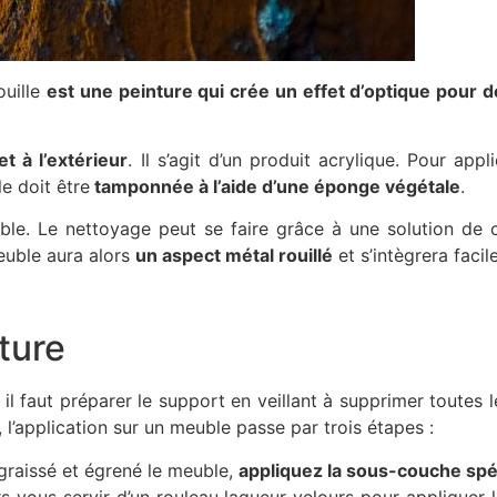
ouille
est une peinture qui crée un effet d’optique pour do
et à l’extérieur
. Il s’agit d’un produit acrylique. Pour ap
le doit être
tamponnée à l’aide d’une éponge végétale
.
le. Le nettoyage peut se faire grâce à une solution de 
euble aura alors
un aspect métal rouillé
et s’intègrera fac
nture
il faut préparer le support en veillant à supprimer toutes l
, l’application sur un meuble passe par trois étapes :
graissé et égrené le meuble,
appliquez la sous-couche spé
rs vous servir d’un rouleau laqueur velours pour appliquer 