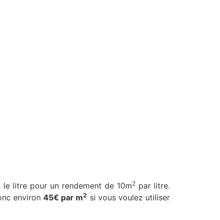
2
€
le litre pour un rendement de 10m
par litre.
2
onc environ
45€ par m
si vous voulez utiliser