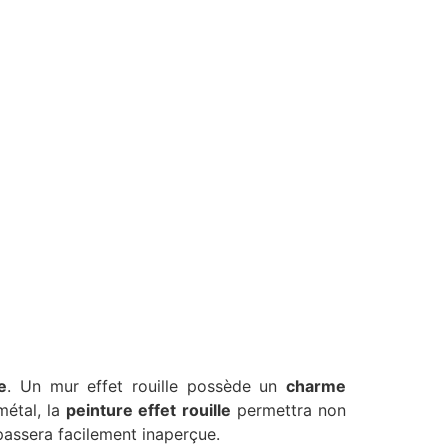
e
. Un mur effet rouille possède un
charme
métal, la
peinture effet rouille
permettra non
 passera facilement inaperçue.