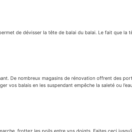
ermet de dévisser la tête de balai du balai. Le fait que la 
ant. De nombreux magasins de rénovation offrent des porte-b
nger vos balais en les suspendant empêche la saleté ou l’eau 
arche, frottez les poils entre vos doigts. Faites ceci jusqu’