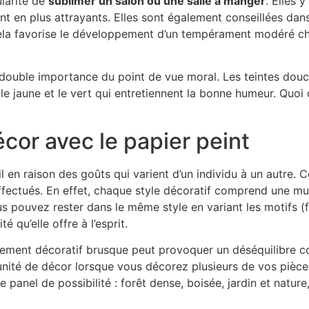
ularité de
sublimer un salon ou une salle à manger
. Elles 
ont en plus attrayants. Elles sont également conseillées dan
 Cela favorise le développement d’un tempérament modéré che
e double importance du point de vue moral. Les teintes douc
 jaune et le vert qui entretiennent la bonne humeur. Quoi qu
cor avec le papier peint
l en raison des goûts qui varient d’un individu à un autre. 
ffectués. En effet, chaque style décoratif comprend une mu
s pouvez rester dans le même style en variant les motifs (f
é qu’elle offre à l’esprit.
ment décoratif brusque peut provoquer un déséquilibre cogn
e unité de décor lorsque vous décorez plusieurs de vos pièc
e panel de possibilité : forêt dense, boisée, jardin et nature,