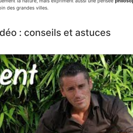
quement la nature, mais expriment aussi une pensée
philoso
oin des grandes villes.
idéo : conseils et astuces