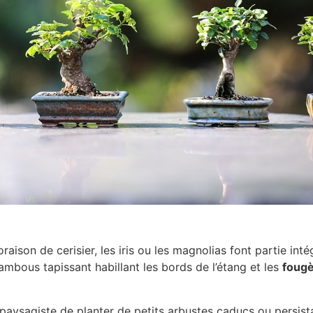
floraison de cerisier, les iris ou les magnolias font partie in
 bambous tapissant habillant les bords de l’étang et les
foug
aysagiste de planter de petits arbustes caducs ou persista