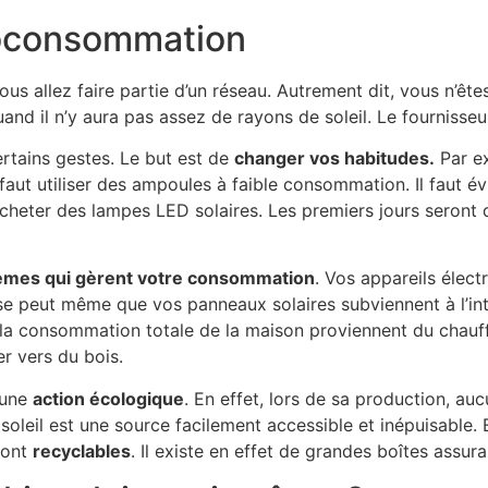
toconsommation
s allez faire partie d’un réseau. Autrement dit, vous n’ête
and il n’y aura pas assez de rayons de soleil. Le fourniss
ertains gestes. Le but est de
changer vos habitudes.
Par ex
faut utiliser des ampoules à faible consommation. Il faut évi
t acheter des lampes LED solaires. Les premiers jours seront d
èmes qui gèrent votre consommation
. Vos appareils électr
Il se peut même que vos panneaux solaires subviennent à l’i
 la consommation totale de la maison proviennent du chauf
er vers du bois.
t une
action écologique
. En effet, lors de sa production, au
e soleil est une source facilement accessible et inépuisable
sont
recyclables
. Il existe en effet de grandes boîtes assura