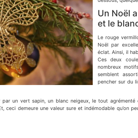
dessous, quelques
Un Noël a
et le blan
Le rouge vermill
Noël par excell
éclat. Ainsi, il 
Ces deux coule
nombreux motifs 
semblent assort
pencher sur du l
er par un vert sapin, un blanc neigeux, le tout agrémenté
 Et, ceci demeure une valeur sure et indémodable qu’on peu