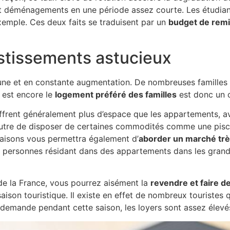
éménagements en une période assez courte. Les étudiant
xemple. Ces deux faits se traduisent par un
budget de remi
estissements astucieux
eune et en constante augmentation. De nombreuses familles 
i est encore le
logement préféré des familles
est donc un c
 offrent généralement plus d’espace que les appartements, av
outre de disposer de certaines commodités comme une pisci
maisons vous permettra également d’
aborder un marché trè
es personnes résidant dans des appartements dans les gran
de la France, vous pourrez aisément la
revendre et faire d
saison touristique. Il existe en effet de nombreux touristes
e demande pendant cette saison, les loyers sont assez élev