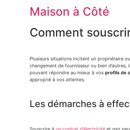
Aller
Maison à Côté
au
contenu
Comment souscrire 
Plusieurs situations incitent un propriétaire o
changement de fournisseur ou bien d’autres, il
pouvant répondre au mieux à vos
profils de
approprié à vos attentes.
Les démarches à effectu
Souscrire à
un contrat d’électricité
et gaz peut