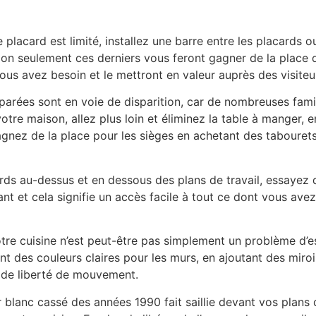
placard est limité, installez une barre entre les placards 
on seulement ces derniers vous feront gagner de la place d
ous avez besoin et le mettront en valeur auprès des visiteu
arées sont en voie de disparition, car de nombreuses famille
votre maison, allez plus loin et éliminez la table à manger, 
agnez de la place pour les sièges en achetant des taboure
cards au-dessus et en dessous des plans de travail, essayez
gant et cela signifie un accès facile à tout ce dont vous ave
re cuisine n’est peut-être pas simplement un problème d’
t des couleurs claires pour les murs, en ajoutant des miroir
t de liberté de mouvement.
r blanc cassé des années 1990 fait saillie devant vos plans 