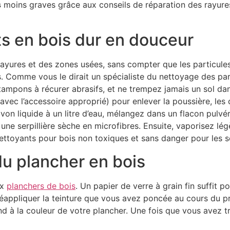
s
moins graves grâce aux conseils de réparation des rayure
ts en bois dur en douceur
 rayures et des zones usées, sans compter que les particule
s. Comme vous le dirait un spécialiste du nettoyage des pa
 tampons à récurer abrasifs, et ne trempez jamais un sol dans
(avec l’accessoire approprié) pour enlever la poussière, les
on liquide à un litre d’eau, mélangez dans un flacon pulvéri
 une serpillière sèche en microfibres. Ensuite, vaporisez lé
nettoyants pour bois non toxiques et sans danger pour les so
du plancher en bois
ux
planchers de bois
. Un papier de verre à grain fin suffit p
réappliquer la teinture que vous avez poncée au cours du 
nd à la couleur de votre plancher. Une fois que vous avez tr