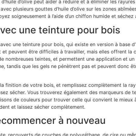
uile d’olive peut aider à réduire et à éliminer les rayures s
vec plusieurs gouttes d’huile d’olive sur les zones abîmées
yez soigneusement à l’aide d’un chiffon humide et séchez a
avec une teinture pour bois
vec une teinture pour bois, qui existe en version à base d’h
t peuvent être difficiles à travailler, mais elles offrent la 
de nombreuses teintes, et permettent une application et un
e, tandis que les gels ne pénètrent pas et peuvent donc êtr
a finition de votre bois, et remplissez complètement la rayu
aissez sécher. Vous trouverez également des marqueurs de te
sons de couleurs pour trouver celle qui convient le mieux à
cédent et laissez sécher complètement.
t recommencer à nouveau
triste, recouverts de couches de polyuréthane, de cire ou m