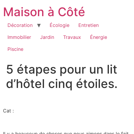
Aller
Maison à Côté
au
contenu
Décoration
Écologie
Entretien
Immobilier
Jardin
Travaux
Énergie
Piscine
5 étapes pour un lit
d’hôtel cinq étoiles.
Cat :
Il y a beaucoup de choses que nous aimons dans le fait